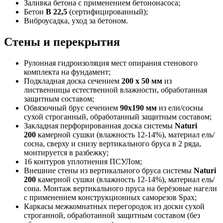
Заливка бетона с применением бетононасоса;
Бетон
В 22,5
(сертифицированный);
Виброусадка, уход за бетоном.
Стены и перекрытия
Рулонная гидроизоляция мест опирания стенового
комплекта на фундамент;
Подкладная доска сечением
200 х 50 мм
из
лиственницы естественной влажности, обработанная
защитным составом;
Обвязочный брус сечением
90х190 мм
из ели/сосны
сухой строганный, обработанный защитным составом;
Закладная перфорированная доска системы
Naturi
200
камерной сушки (влажность 12-14%), материал ель/
сосна, сверху и снизу вертикального бруса в 2 ряда,
монтируется в разбежку;
16 контуров уплотнения ПСУЛом;
Внешние стены из вертикального бруса системы
Naturi
200
камерной сушки (влажность 12-14%), материал ель/
сона. Монтаж вертикального пруса на берёзовые нагели
с применением конструкционных саморезов Spax;
Каркасы межкомнатных перегородок из доски сухой
строганной, обработанной защитным составом (без