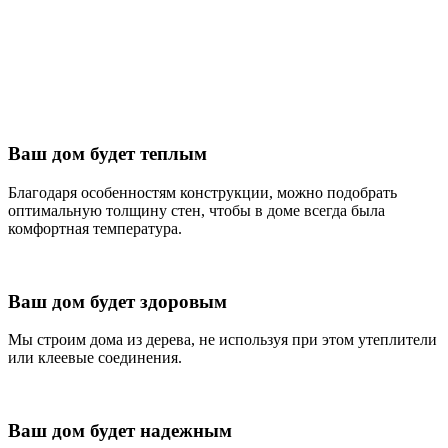
связанных с усадкой любого другого деревянного дома
(скользящие системы, обсадные коробки и обслуживание
дома), позволяют экономить на конечной стоимости. Поэтому
наш дом имеет конкурентоспособную цену.
перейти в каталог
получить консультацию!
Ваш дом будет теплым
Благодаря особенностям конструкции, можно подобрать
оптимальную толщину стен, чтобы в доме всегда была
комфортная температура.
Ваш дом будет здоровым
Мы строим дома из дерева, не используя при этом утеплители
или клеевые соединения.
Ваш дом будет надежным