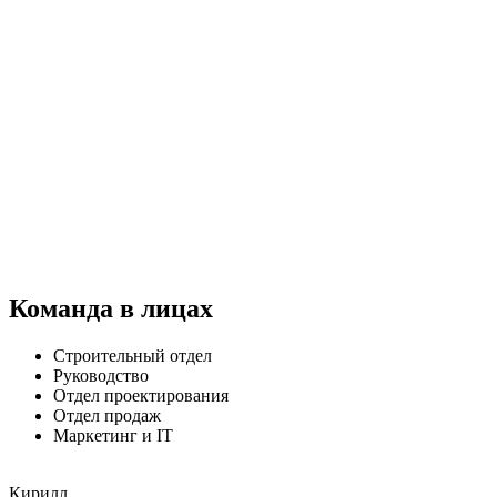
Деревянные дома Натури
Мы работаем в среде комфорта. Мы строим дома для людей.
Не сиюминутные продажи, не краткосрочные услуги, а место,
где человек и его семья будут чувствовать себя счастливыми
каждый день. И эту большую ответственность мы с радостью
берем на себя! Мы мыслим по-новому, шагаем в ногу со
временем и применяем передовые технологии. Мы любим
свое дело!
СМОТРЕТЬ ВИДЕО
Команда в лицах
Строительный отдел
Руководство
Отдел проектирования
Отдел продаж
Маркетинг и IT
Кирилл