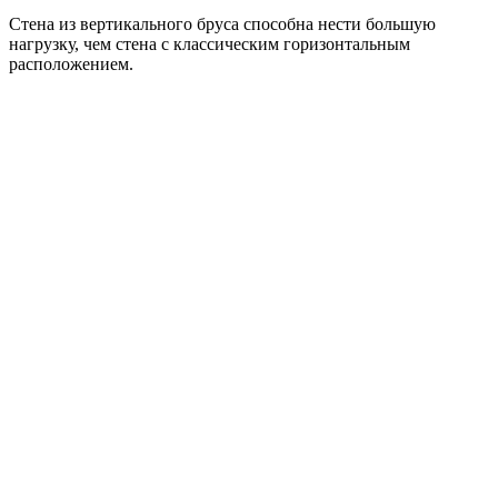
Стена из вертикального бруса способна нести большую
нагрузку, чем стена с классическим горизонтальным
расположением.
Главный отличительный признак стены Натури —
вертикальное расположение стеновых элементов из
массивной древесины.
Стена из вертикально расположенных элементов
способна нести большую нагрузку, чем стена из
горизонтально расположенных элементов;
Конструкция стены Naturi обеспечивает монолитность
древесины и исключает возможность смещения
элементов стены;
Отсутствие теплоизоляции в стенах исключает
неоднородность материала;
Влажностные изменения формы и размеров профиля
вертикальных стеновых элементов, как при усушке, так
и при разбухании обеспечивают лишь уплотнение и
монолитность системы.