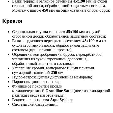
Балки террас и балконов сечением
45х190 мм
из сухой
строганной доски, обработанной защитным составом.
Монтаж с шагом
450 мм
на оцинкованные опоры бруса;
Кровля
Стропильная группа сечением
45х190 мм
из сухой
строганной доски, обработанной защитным составом;
Балки чердачного перекрытия сечением
45х190 мм
из
сухой строганной доски, обработанной защитным
составом (при наличии в проекте);
Обрешетка, контробрешетка, брусок перекрёстного
утепления из сухой строганной древесины,
обработанный защитным составом;
Утепление кровли, минераловатными плитами
суммарной толщиной
250 мм
;
Гидро-ветрозащитная дифузионная мембрана;
Пароизоляционная пленка;
Финишное покрытие кровли
металлочерепицей
Grandline Satin
(цвет из стандартной
палитры завода изготовителя);
Водосточная система
AquaSystem
;
Система снегозадержания.