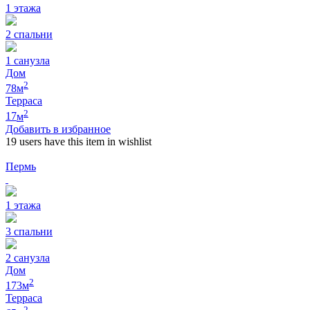
1
этажа
2
спальни
1
санузла
Дом
2
78
м
Терраса
2
17
м
Добавить в избранное
19 users
have this item in wishlist
Пермь
1
этажа
3
спальни
2
санузла
Дом
2
173
м
Терраса
2