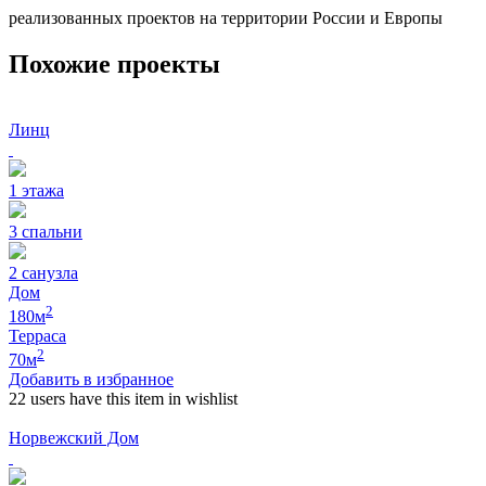
реализованных проектов на территории России и Европы
Похожие проекты
Линц
1
этажа
3
спальни
2
санузла
Дом
2
180
м
Терраса
2
70
м
Добавить в избранное
22 users
have this item in wishlist
Норвежский Дом