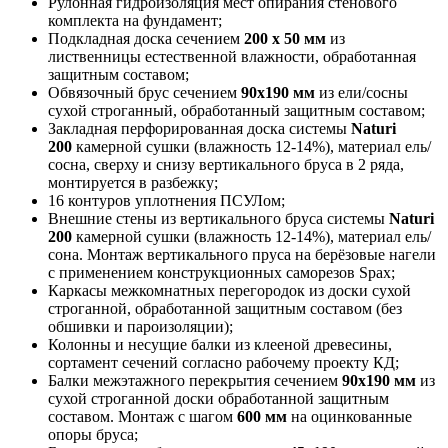
Рулонная гидроизоляция мест опирания стенового
комплекта на фундамент;
Подкладная доска сечением
200 х 50 мм
из
лиственницы естественной влажности, обработанная
защитным составом;
Обвязочный брус сечением
90х190 мм
из ели/сосны
сухой строганный, обработанный защитным составом;
Закладная перфорированная доска системы
Naturi
200
камерной сушки (влажность 12-14%), материал ель/
сосна, сверху и снизу вертикального бруса в 2 ряда,
монтируется в разбежку;
16 контуров уплотнения ПСУЛом;
Внешние стены из вертикального бруса системы
Naturi
200
камерной сушки (влажность 12-14%), материал ель/
сона. Монтаж вертикального пруса на берёзовые нагели
с применением конструкционных саморезов Spax;
Каркасы межкомнатных перегородок из доски сухой
строганной, обработанной защитным составом (без
обшивки и пароизоляции);
Колонны и несущие балки из клееной древесины,
сортамент сечений согласно рабочему проекту КД;
Балки межэтажного перекрытия сечением
90х190 мм
из
сухой строганной доски обработанной защитным
составом. Монтаж с шагом
600 мм
на оцинкованные
опоры бруса;