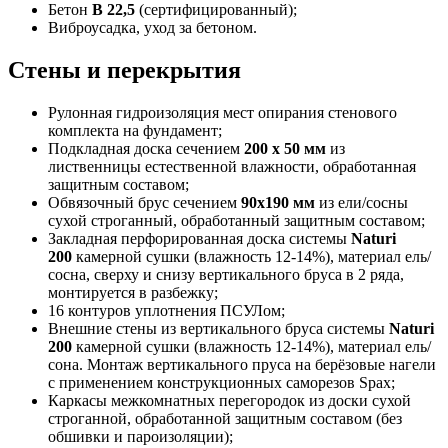
Бетон
В 22,5
(сертифицированный);
Виброусадка, уход за бетоном.
Стены и перекрытия
Рулонная гидроизоляция мест опирания стенового
комплекта на фундамент;
Подкладная доска сечением
200 х 50 мм
из
лиственницы естественной влажности, обработанная
защитным составом;
Обвязочный брус сечением
90х190 мм
из ели/сосны
сухой строганный, обработанный защитным составом;
Закладная перфорированная доска системы
Naturi
200
камерной сушки (влажность 12-14%), материал ель/
сосна, сверху и снизу вертикального бруса в 2 ряда,
монтируется в разбежку;
16 контуров уплотнения ПСУЛом;
Внешние стены из вертикального бруса системы
Naturi
200
камерной сушки (влажность 12-14%), материал ель/
сона. Монтаж вертикального пруса на берёзовые нагели
с применением конструкционных саморезов Spax;
Каркасы межкомнатных перегородок из доски сухой
строганной, обработанной защитным составом (без
обшивки и пароизоляции);