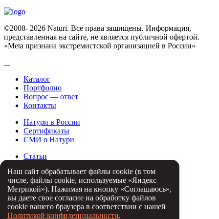
©2008- 2026 Naturi. Все права защищены. Информация,
представленная на сайте, не является публичной офертой.
«Meta признана экстремистcкой организацией в России»
Каталог
Портфолио
Вопрос — ответ
Контакты
Натури в России
Сертификаты
СМИ о Натури
Статьи
Партнеры
Наш сайт обрабатывает файлы cookie (в том
Отзывы
числе, файлы cookie, используемые «Яндекс
Метрикой»). Нажимая на кнопку «Соглашаюсь»,
8 800 333 73 23
Заказать обратный звонок
вы даете свое согласие на обработку файлов
cookie вашего браузера в соответствии с нашей
Скачайте буклет
Политикой конфиденциальности
.
.pdf (6686 Мб)