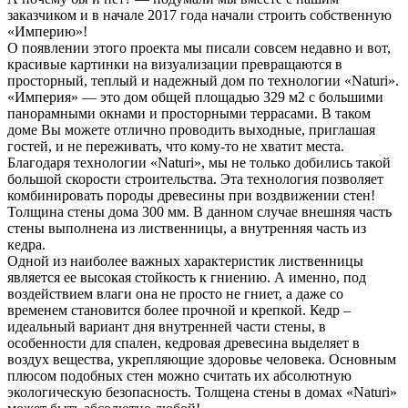
заказчиком и в начале 2017 года начали строить собственную
«Империю»!
О появлении этого проекта мы писали совсем недавно и вот,
красивые картинки на визуализации превращаются в
просторный, теплый и надежный дом по технологии «Naturi».
«Империя» — это дом общей площадью 329 м2 с большими
панорамными окнами и просторными террасами. В таком
доме Вы можете отлично проводить выходные, приглашая
гостей, и не переживать, что кому-то не хватит места.
Благодаря технологии «Naturi», мы не только добились такой
большой скорости строительства. Эта технология позволяет
комбинировать породы древесины при воздвижении стен!
Толщина стены дома 300 мм. В данном случае внешняя часть
стены выполнена из лиственницы, а внутренняя часть из
кедра.
Одной из наиболее важных характеристик лиственницы
является ее высокая стойкость к гниению. А именно, под
воздействием влаги она не просто не гниет, а даже со
временем становится более прочной и крепкой. Кедр –
идеальный вариант дня внутренней части стены, в
особенности для спален, кедровая древесина выделяет в
воздух вещества, укрепляющие здоровье человека. Основным
плюсом подобных стен можно считать их абсолютную
экологическую безопасность. Толщена стены в домах «Naturi»