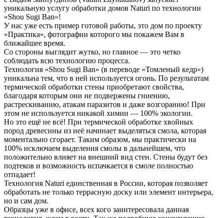
уникальную услугу обработки домов Naturi по технологии
«Shou Sugi Ban»!
У нас уже есть пример готовой работы, это дом по проекту
«Практика», фотографии которого мы покажем Вам в
ближайшее время.
Со стороны выглядит жутко, но главное — это четко
соблюдать всю технологию процесса.
Технология «Shou Sugi Ban» (в переводе «Томленый кедр»)
уникальна тем, что в ней используется огонь. По результатам
термической обработки стены приобретают свойства,
благодаря которым они не подвержены гниению,
растрескиванию, атакам паразитов и даже возгоранию! При
этом не используется никакой химии — 100% экологии.
Но это ещё не всё! При термической обработке хвойных
пород древесины из неё начинает выделяться смола, которая
моментально сгорает. Таким образом, мы практически на
100% исключаем выделения смолы в дальнейшем, что
положительно влияет на внешний вид стен. Стены будут без
подтеков и возможность испачкается в смоле полностью
отпадает!
Технология Naturi единственная в России, которая позволяет
обработать не только террасную доску или элемент интерьера,
но и сам дом.
Образцы уже в офисе, всех кого заинтересовала данная