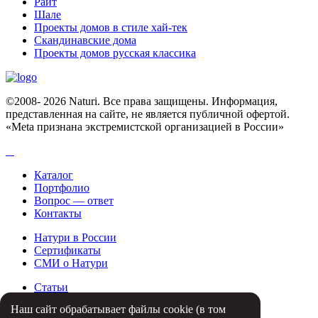
Райт
Шале
Проекты домов в стиле хай-тек
Скандинавские дома
Проекты домов русская классика
©2008- 2026 Naturi. Все права защищены. Информация,
представленная на сайте, не является публичной офертой.
«Meta признана экстремистcкой организацией в России»
Каталог
Портфолио
Вопрос — ответ
Контакты
Натури в России
Сертификаты
СМИ о Натури
Статьи
Партнеры
Наш сайт обрабатывает файлы cookie (в том
Отзывы