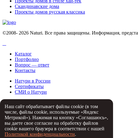
Проекты домов в стиле хай-тек
Скандинавские дома
Проекты домов русская классика
©2008- 2026 Naturi. Все права защищены. Информация, предста
Каталог
Портфолио
Вопрос — ответ
Контакты
Натури в России
Сертификаты
СМИ о Натури
Статьи
Наш сайт обрабатывает файлы cookie (в том
Партнеры
числе, файлы cookie, используемые «Яндекс
Отзывы
Метрикой»). Нажимая на кнопку «Соглашаюсь»,
вы даете свое согласие на обработку файлов
8 800 333 73 23
Заказать обратный звонок
cookie вашего браузера в соответствии с нашей
Политикой конфиденциальности
.
Скачайте буклет